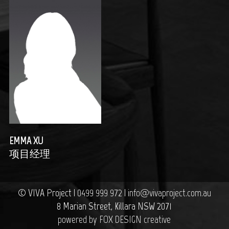
EMMA XU
项目经理
© VIVA Project |
0499 999 972
|
info@vivaproject.com.au
8 Marian Street, Killara NSW 2071
powered by FOX DESIGN creative